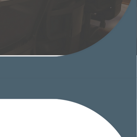
Read this page in english >
Data Protection
Conheça nossas outras