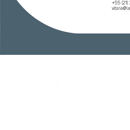
​+55 (21)
vitoria@
Cent