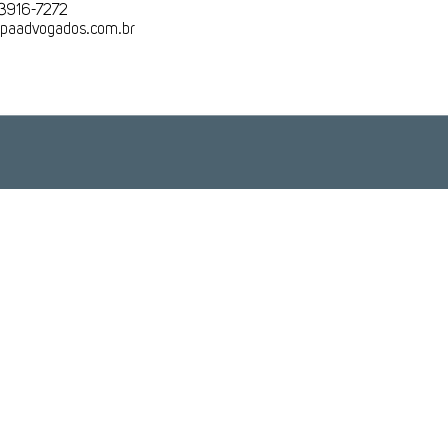
 3916-7272
lapaadvogados.com.br
Rio de Janeiro
Brasília
+55 (21) 3916-7272
+55 (61) 3550-7721
Rua do Mercado, 11
SGAN, Condomínio Ion,
20° Andar
Qd. 601,
Lote H - Sala 2027
ro – Rio de Janeiro - RJ
Brasília - DF
CEP: 20010-20
CEP :70830-018
Veja no mapa
Veja no mapa