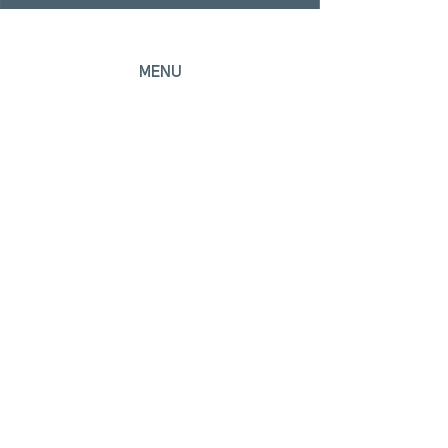
MENU
Início
Escritório
Áreas de atuação
Profissionais
Contato