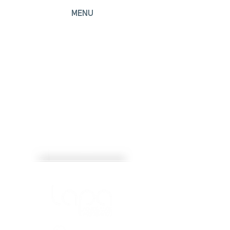
MENU
Início
Escritório
Áreas de atuação
Profissionais
Contato