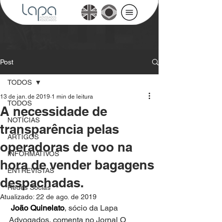
Post
TODOS
13 de jan. de 2019
1 min de leitura
TODOS
A necessidade de
NOTÍCIAS
transparência pelas
ARTIGOS
operadoras de voo na
INFORMATIVOS
hora de vender bagagens
ENTREVISTAS
despachadas.
Redes Socias
Atualizado:
22 de ago. de 2019
João Quinelato
, sócio da Lapa 
Advogados, comenta no Jornal O 